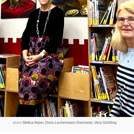
v.l.n.r Stefica Maier, Doris Lechermann-Diermeier, Vera Schilling