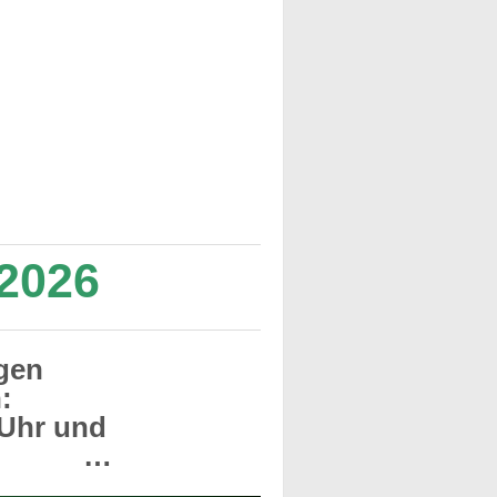
 2026
gen
:
Uhr und
0 Uhr …